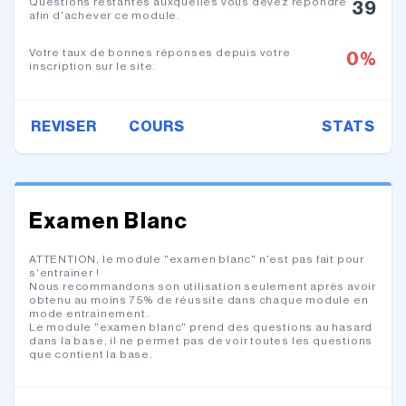
Questions restantes auxquelles vous devez répondre
39
afin d'achever ce module.
Votre taux de bonnes réponses depuis votre
0
%
inscription sur le site.
REVISER
COURS
STATS
Examen Blanc
ATTENTION, le module "examen blanc" n'est pas fait pour
s'entrainer !
Nous recommandons son utilisation seulement après avoir
obtenu au moins 75% de réussite dans chaque module en
mode entrainement.
Le module "examen blanc" prend des questions au hasard
dans la base, il ne permet pas de voir toutes les questions
que contient la base.