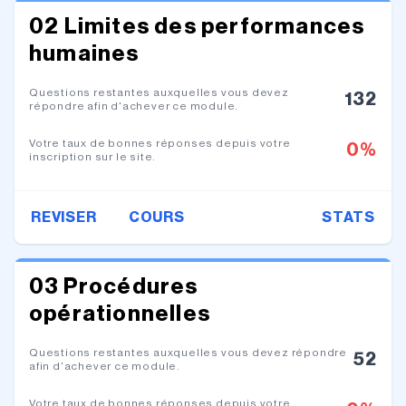
02 Limites des performances
humaines
Questions restantes auxquelles vous devez
132
répondre afin d'achever ce module.
Votre taux de bonnes réponses depuis votre
0
%
inscription sur le site.
REVISER
COURS
STATS
03 Procédures
opérationnelles
Questions restantes auxquelles vous devez répondre
52
afin d'achever ce module.
Votre taux de bonnes réponses depuis votre