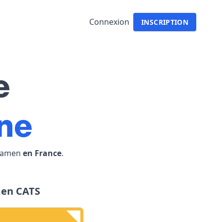
Connexion
INSCRIPTION
e
one
examen
en France
.
en CATS