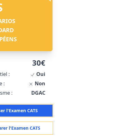
S
ARIOS
DARD
PÉENS
30€
iel :
Oui
e :
Non
sme :
DGAC
ser l'Examen CATS
arer l'Examen CATS