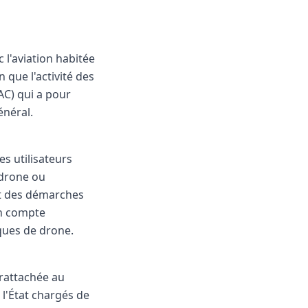
c l'aviation habitée
n que l'activité des
GAC) qui a pour
énéral.
es utilisateurs
 drone ou
rt des démarches
un compte
ques de drone.
 rattachée au
 l'État chargés de