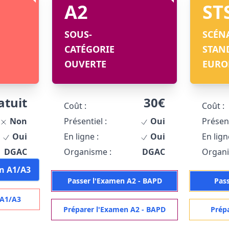
A2
ST
SOUS-
SCÉN
CATÉGORIE
STAN
OUVERTE
EURO
atuit
30€
Coût :
Coût :
Non
Présentiel :
Oui
Présent
Oui
En ligne :
Oui
En lign
DGAC
Organisme :
DGAC
Organi
n A1/A3
Passer l'Examen A2 - BAPD
Pas
 A1/A3
Préparer l'Examen A2 - BAPD
Prép