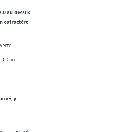
e C0 au-dessus
un catractère
verte.
e C0 au-
privé, y
environnement