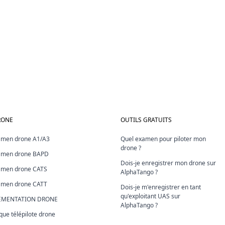
RONE
OUTILS GRATUITS
xamen drone A1/A3
Quel examen pour piloter mon
drone ?
xamen drone BAPD
Dois-je enregistrer mon drone sur
xamen drone CATS
AlphaTango ?
xamen drone CATT
Dois-je m'enregistrer en tant
qu'exploitant UAS sur
LEMENTATION DRONE
AlphaTango ?
ue télépilote drone