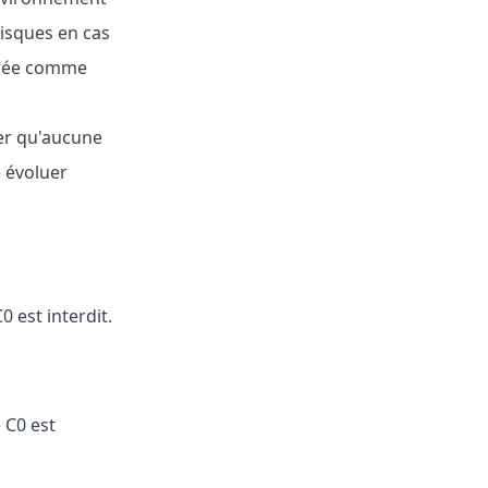
risques en cas
érée comme
er qu'aucune
e évoluer
 est interdit.
 C0 est