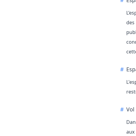
Esp
L’es
des 
publ
cond
cett
Esp
L'es
rest
Vol
Dans
aux 