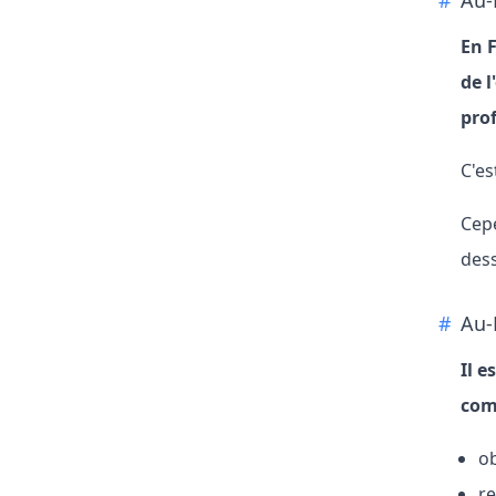
Au-
En F
de l
pro
C'es
Cepe
dess
Au-
Il e
com
ob
re