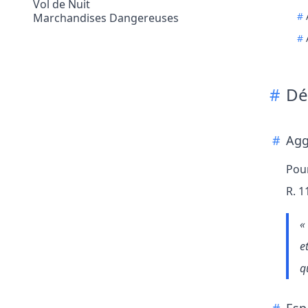
Vol de Nuit
Marchandises Dangereuses
Dé
Agg
Pour
R. 1
«
e
q