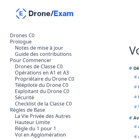
Drone
/
Exam
E
Drones C0
Prologue
V
Notes de mise à jour
Guide des contributions
Pour Commencer
Drones de Classe C0
Dé
Opérations en A1 et A3
Propriétaire du Drone C0
Télépilote du Drone C0
Exploitant du Drone C0
Sécurité
Checklist de la Classe C0
Règles de Base
La Vie Privée des Autres
Av
Hauteur Limite
Règle du 1 pour 1
Vol en Agglomération