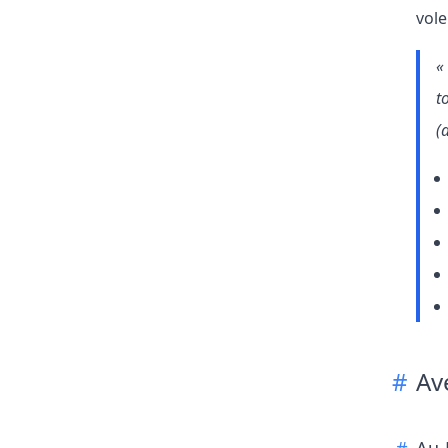
vole
«
t
(
Av