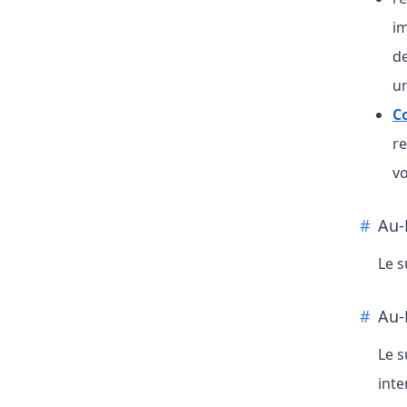
im
de
u
C
re
vo
Au-
Le s
Au-
Le s
inte